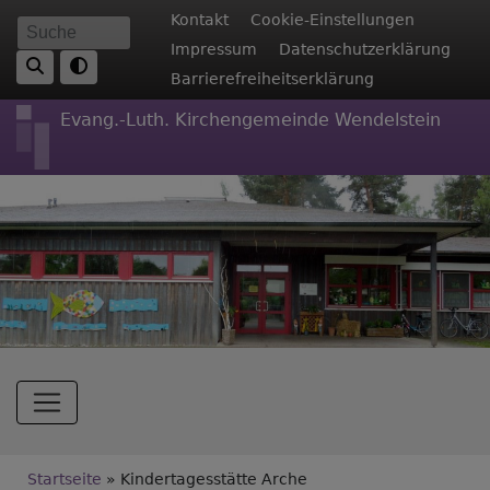
Direkt
Fußbereichsmenü
Kontakt
Cookie-Einstellungen
Suche
zum
Impressum
Datenschutzerklärung
Inhalt
Barrierefreiheitserklärung
Evang.-Luth. Kirchengemeinde Wendelstein
Hauptnavigation
Breadcrumb
Startseite
Kindertagesstätte Arche