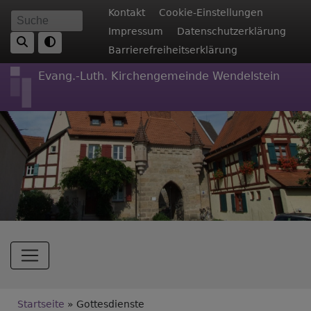
Direkt
Fußbereichsmenü
Kontakt
Cookie-Einstellungen
Suche
zum
Impressum
Datenschutzerklärung
Inhalt
Barrierefreiheitserklärung
Evang.-Luth. Kirchengemeinde Wendelstein
Hauptnavigation
Breadcrumb
Startseite
Gottesdienste