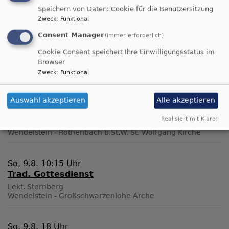
Speichern von Daten: Cookie für die Benutzersitzung
Familiengottesdienst
Zweck
:
Funktional
Gebetskreis
Consent Manager
Weltgebetstag
(immer erforderlich)
Cookie Consent speichert Ihre Einwilligungsstatus im
Browser
Zweck
:
Funktional
Herzliche Einladung!
So, 9.8. 10 Uhr
Auswahl akzeptieren
Alle akzeptieren
trad. Gottesdienst
Realisiert mit Klaro!
Vikar C. Müller Schlee
Wendelstein - Röthenbach b.St.W.
St. Wolfgang Kirche
So, 9.8. 10:15 Uhr
Trad. Gottesdienst
Lekt. Sternberg
Wendelstein - Großschwarzenlohe
Arche
So, 9.8. 18 Uhr