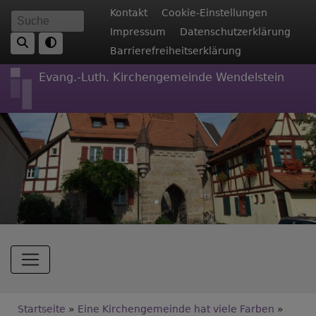
Direkt
Fußbereichsmenü
Kontakt
Cookie-Einstellungen
Suche
zum
Impressum
Datenschutzerklärung
Inhalt
Barrierefreiheitserklärung
Evang.-Luth. Kirchengemeinde Wendelstein
Hauptnavigation
Breadcrumb
Startseite
Eine Kirchengemeinde hat viele Farben