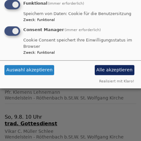
Funktional
(immer erforderlich)
475.9 KB
Speichern von Daten: Cookie für die Benutzersitzung
Zweck
:
Funktional
uebersicht_elternbeitraege_koop.pdf
Consent Manager
(immer erforderlich)
384.8 KB
Cookie Consent speichert Ihre Einwilligungsstatus im
Browser
Zweck
:
Funktional
Herzliche Einladung!
Auswahl akzeptieren
Alle akzeptieren
Sa, 8.8. 13 Uhr
Realisiert mit Klaro!
Trauung von Thomas und Andrea Thumshirn
Pfr. Klemens Lehnemann
Wendelstein - Röthenbach b.St.W.
St. Wolfgang Kirche
So, 9.8. 10 Uhr
trad. Gottesdienst
Vikar C. Müller Schlee
Wendelstein - Röthenbach b.St.W.
St. Wolfgang Kirche