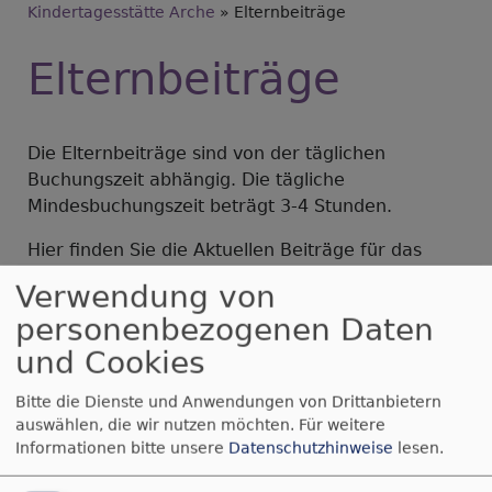
Kindertagesstätte Arche
Elternbeiträge
Elternbeiträge
Die Elternbeiträge sind von der täglichen
Buchungszeit abhängig. Die tägliche
Mindesbuchungszeit beträgt 3-4 Stunden.
Hier finden Sie die Aktuellen Beiträge für das
Schul- und Kindergartenjahr 2023/24.
Verwendung von
personenbezogenen Daten
und Cookies
Bitte die Dienste und Anwendungen von Drittanbietern
auswählen, die wir nutzen möchten.
Für weitere
Informationen bitte unsere
Datenschutzhinweise
lesen.
uebersicht_elternbeitraege_arche.pdf