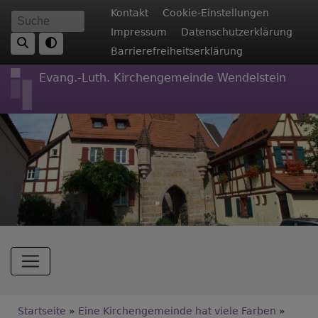
Direkt
Fußbereichsmenü
Kontakt
Cookie-Einstellungen
Suche
zum
Impressum
Datenschutzerklärung
Inhalt
Barrierefreiheitserklärung
Evang.-Luth. Kirchengemeinde Wendelstein
Hauptnavigation
Breadcrumb
Startseite
Eine Kirchengemeinde hat viele Farben