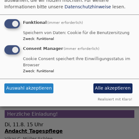
auswählen, die wir nutzen möchten.
Für weitere
eine
Kinderkrippe
und einen
Hort
. Unsere
Informationen bitte unsere
Datenschutzhinweise
lesen.
ambulante Krankenpflege ist in Kornburg,
Neuses, Klein- und Großschwarzenlohe,
Funktional
(immer erforderlich)
Wendelstein, Röthenbach/St. Wolfgang,
Raubersried und Sperberslohe tätig.
Speichern von Daten: Cookie für die Benutzersitzung
Ehrenamtliche Mitarbeitende der Diakonie
Zweck
:
Funktional
engagieren sich in der
Demenzbetreuung
und in
Consent Manager
(immer erforderlich)
der
Nachbarschaftshilfe
.
Cookie Consent speichert Ihre Einwilligungsstatus im
Browser
Mit diesem
Link
gelangen Sie zu den Internet-
Zweck
:
Funktional
Seiten der
Diakonie Wendelstein
.
Auswahl akzeptieren
Alle akzeptieren
Realisiert mit Klaro!
Herzliche Einladung!
Di, 11.8. 15 Uhr
Andacht Tagespflege
Vikar C. Müller Schlee